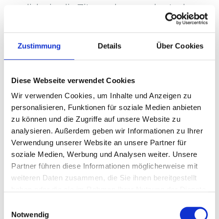
dich ein, die Zitronenhypnose kostenlos
anzuhören und die „Kraft der Visualisierung“ zu
erleben. Diese kurze Audio-Session wird dich
Zustimmung
Details
Über Cookies
durch eine faszinierende Erfahrung führen, bei
der du die unmittelbare Reaktion deines
Körpers auf eine einfache Visualisierung
Diese Webseite verwendet Cookies
erleben wirst.
Wir verwenden Cookies, um Inhalte und Anzeigen zu
personalisieren, Funktionen für soziale Medien anbieten
Stell dir vor, du hältst eine saftige Zitrone in der
zu können und die Zugriffe auf unsere Website zu
Hand, fühlst ihre kühle Oberfläche und riechst
analysieren. Außerdem geben wir Informationen zu Ihrer
Verwendung unserer Website an unsere Partner für
ihren erfrischenden Duft. Dann beißt du in die
soziale Medien, Werbung und Analysen weiter. Unsere
Zitrone und spürst den sauren Saft auf deiner
Partner führen diese Informationen möglicherweise mit
Zunge. Dein Körper reagiert auf diese
weiteren Daten zusammen, die Sie ihnen bereitgestellt
Vorstellung, als ob du wirklich in eine Zitrone
haben oder die sie im Rahmen Ihrer Nutzung der Dienste
beißt – eine beeindruckende Demonstration
gesammelt haben.
Einwilligungsauswahl
der Verbindung zwischen Geist und Körper.
Notwendig